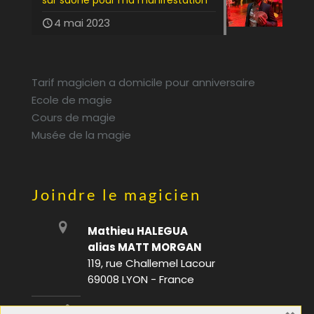
4 mai 2023
Tarif magicien a domicile pour anniversaire
Ecole de magie
Cours de magie
Musée de la magie
Joindre le magicien
Mathieu HALEGUA
alias MATT MORGAN
119, rue Challemel Lacour
69008 LYON - France
06 28 08 70 88