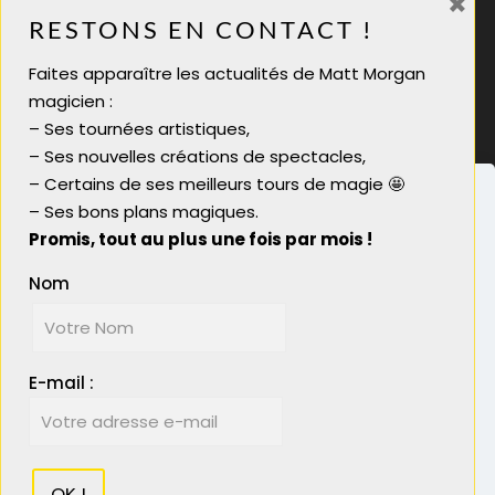
×
RESTONS EN CONTACT !
infos@mattmorgan.fr
Faites apparaître les actualités de Matt Morgan
Magicien soirée tarif
magicien :
Magicien pour soirée
– Ses tournées artistiques,
Magicien close up lyon
– Ses nouvelles créations de spectacles,
Magicien close-up
– Certains de ses meilleurs tours de magie 🤩
– Ses bons plans magiques.
Promis, tout au plus une fois par mois !
Nom
Nous utilisons des cookies pour vous garantir la
meilleure expérience sur notre site. Si vous
© 2023 Matt Morgan Magicien - Réalisé par
continuez à utiliser ce dernier, nous considérerons
Boostacom
et
Licom Développement
|
E-mail :
que vous acceptez l'utilisation des cookies.
Mentions Légales
|
RGPD
Plus d'info
Ok