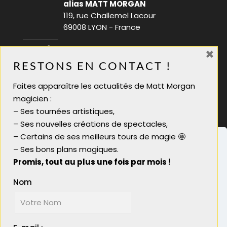
alias MATT MORGAN
119, rue Challemel Lacour
69008 LYON - France
×
06 28 08 70 88
RESTONS EN CONTACT !
infos@mattmorgan.fr
Faites apparaître les actualités de Matt Morgan
Magicien soirée tarif
magicien :
Magicien pour soirée
– Ses tournées artistiques,
Magicien close up lyon
– Ses nouvelles créations de spectacles,
Magicien close-up
– Certains de ses meilleurs tours de magie 🤩
– Ses bons plans magiques.
Promis, tout au plus une fois par mois !
Nom
Nous utilisons des cookies pour vous garantir la
meilleure expérience sur notre site. Si vous
© 2023 Matt Morgan Magicien - Réalisé par
continuez à utiliser ce dernier, nous considérerons
Boostacom
et
Licom Développement
|