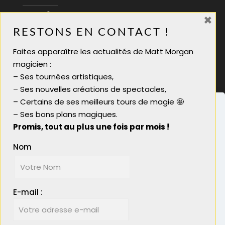
×
06 28 08 70 88
RESTONS EN CONTACT !
infos@mattmorgan.fr
Faites apparaître les actualités de Matt Morgan
Magicien soirée tarif
magicien :
Magicien pour soirée
– Ses tournées artistiques,
Magicien close up lyon
– Ses nouvelles créations de spectacles,
Magicien close-up
– Certains de ses meilleurs tours de magie 🤩
– Ses bons plans magiques.
Promis, tout au plus une fois par mois !
Nom
Nous utilisons des cookies pour vous garantir la
meilleure expérience sur notre site. Si vous
© 2023 Matt Morgan Magicien - Réalisé par
continuez à utiliser ce dernier, nous considérerons
Boostacom
et
Licom Développement
|
E-mail :
que vous acceptez l'utilisation des cookies.
Mentions Légales
|
RGPD
Plus d'info