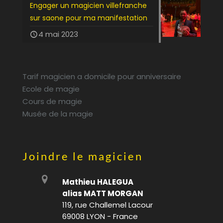
Engager un magicien villefranche
sur saone pour ma manifestation
4 mai 2023
Tarif magicien a domicile pour anniversaire
Ecole de magie
Cours de magie
Musée de la magie
Joindre le magicien
Mathieu HALEGUA
alias MATT MORGAN
119, rue Challemel Lacour
69008 LYON - France