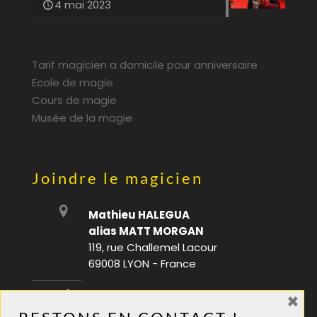
4 mai 2023
Tarif magicien a domicile pour anniversaire
Ecole de magie
Cours de magie
Musée de la magie
Joindre le magicien
Mathieu HALEGUA
alias MATT MORGAN
119, rue Challemel Lacour
69008 LYON - France
×
06 28 08 70 88