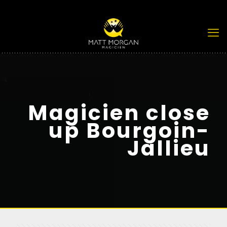
Magicien close
up Bourgoin-
Jallieu