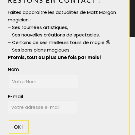
RESTONS EN CONTACT !
infos@mattmorgan.fr
Faites apparaître les actualités de Matt Morgan
Magicien soirée tarif
magicien :
Magicien pour soirée
– Ses tournées artistiques,
Magicien close up lyon
– Ses nouvelles créations de spectacles,
Magicien close-up
– Certains de ses meilleurs tours de magie 🤩
– Ses bons plans magiques.
Promis, tout au plus une fois par mois !
Nom
Nous utilisons des cookies pour vous garantir la
meilleure expérience sur notre site. Si vous
© 2023 Matt Morgan Magicien - Réalisé par
continuez à utiliser ce dernier, nous considérerons
Boostacom
et
Licom Développement
|
E-mail :
que vous acceptez l'utilisation des cookies.
Mentions Légales
|
RGPD
Plus d'info
Ok