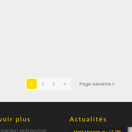
1
2
3
4
Page suivante
voir plus
Actualités
gicien entreprise