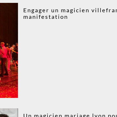
Engager un magicien villefr
manifestation
Un magicien mariage lyon po