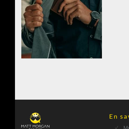
En sa
Ma