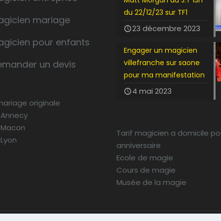
Matt Morgan au J.T 13h
du 22/12/23 sur TF1
agicien mariage
23 décembre 2023
agicien pour enfants
Engager un magicien
villefranche sur saone
emander un devis
pour ma manifestation
4 mai 2023
mariage originale
 Annecy
 Macon
Tarif magicien a domicile po
 Lyon
anniversaire
Ecole de magie
Cours de magie
Musée de la magie