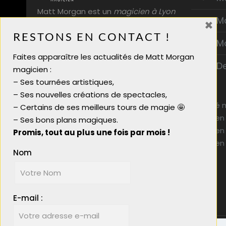
Matt Morgan est un
magicien à Lyon
M
×
professionnel. Entreprises,
RESTONS EN CONTACT !
particuliers, spectacle de magie
M
enfants, mettez une touche de
Faites apparaître les actualités de Matt Morgan
magie à votre événement !
D
magicien :
– Ses tournées artistiques,
– Ses nouvelles créations de spectacles,
Activité 
– Certains de ses meilleurs tours de magie 🤩
Magicien
Plan du site
– Ses bons plans magiques.
Magicien
Magicien close up mariage
Promis, tout au plus une fois par mois !
Magicien
Animation mariage chic
Nom
Animation mariage originale
Idée animation entreprise
E-mail :