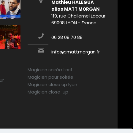
Mathieu HALEGUA
alias MATT MORGAN
119, rue Challemel Lacour
69008 LYON - France
06 28 08 70 88
infos@mattmorgan.fr
Magicien soirée tarif
Magicien pour soirée
ur
Magicien close up lyon
Magicien close-up