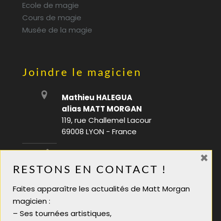
Ecole de magie
Cours de magie
Musée de la magie
Joindre le magicien
Mathieu HALEGUA
alias MATT MORGAN
119, rue Challemel Lacour
69008 LYON - France
×
06 28 08 70 88
RESTONS EN CONTACT !
infos@mattmorgan.fr
Faites apparaître les actualités de Matt Morgan
Magicien soirée tarif
magicien :
Magicien pour soirée
– Ses tournées artistiques,