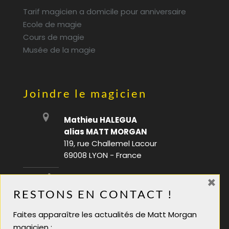
Tarif magicien a domicile pour anniversaire
Ecole de magie
Cours de magie
Musée de la magie
Joindre le magicien
Mathieu HALEGUA
alias MATT MORGAN
119, rue Challemel Lacour
69008 LYON - France
×
06 28 08 70 88
RESTONS EN CONTACT !
infos@mattmorgan.fr
Faites apparaître les actualités de Matt Morgan
Magicien soirée tarif
magicien :