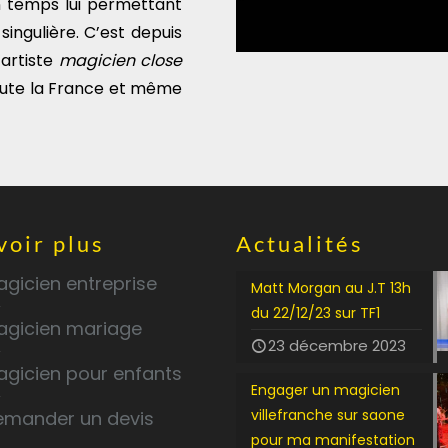
 temps lui permettant
ingulière. C’est depuis
’artiste
magicien close
toute la France et même
voir plus
Actualités
gicien entreprise
Matt Morgan au J.T 13h
du 22/12/23 sur TF1
agicien mariage
23 décembre 2023
agicien pour enfants
Engager un magicien
villefranche sur saone
emander un devis
pour ma manifestation