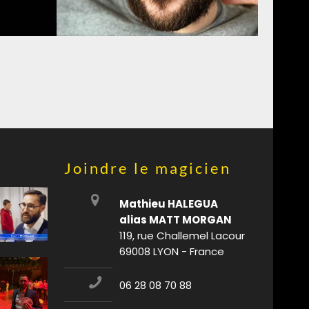
Joindre le magicien
Mathieu HALEGUA
alias MATT MORGAN
119, rue Challemel Lacour
69008 LYON - France
06 28 08 70 88