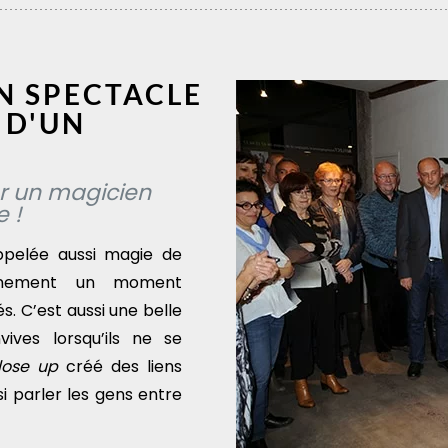
UN SPECTACLE
 D'UN
r un magicien
e !
ppelée aussi magie de
évènement un moment
s. C’est aussi une belle
ives lorsqu’ils ne se
lose up
créé des liens
i parler les gens entre