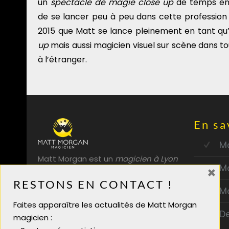
un
spectacle de magie close up
de temps en
de se lancer peu à peu dans cette profession s
2015 que Matt se lance pleinement en tant qu
up
mais aussi magicien visuel sur scène dans 
à l’étranger.
En sa
Ma
Matt Morgan est un
magicien à Lyon
M
×
professionnel. Entreprises,
RESTONS EN CONTACT !
particuliers, spectacle de magie
M
enfants, mettez une touche de
Faites apparaître les actualités de Matt Morgan
magie à votre événement !
D
magicien :