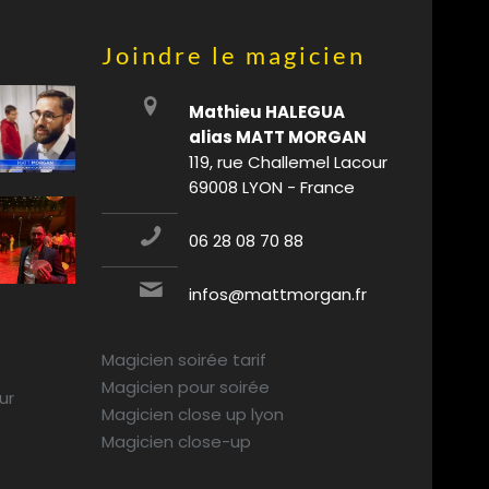
Joindre le magicien
Mathieu HALEGUA
alias MATT MORGAN
119, rue Challemel Lacour
69008 LYON - France
06 28 08 70 88
infos@mattmorgan.fr
Magicien soirée tarif
Magicien pour soirée
ur
Magicien close up lyon
Magicien close-up