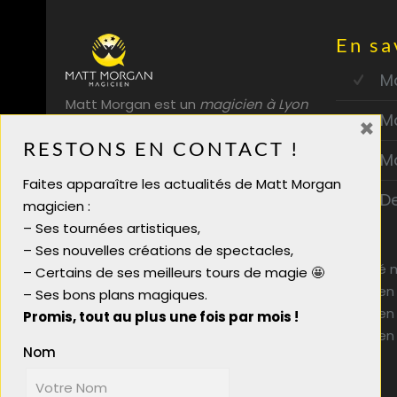
En sa
Ma
Matt Morgan est un
magicien à Lyon
M
×
professionnel. Entreprises,
RESTONS EN CONTACT !
particuliers, spectacle de magie
M
enfants, mettez une touche de
Faites apparaître les actualités de Matt Morgan
magie à votre événement !
D
magicien :
– Ses tournées artistiques,
– Ses nouvelles créations de spectacles,
Activité 
– Certains de ses meilleurs tours de magie 🤩
Magicien
Plan du site
– Ses bons plans magiques.
Magicien
Magicien close up mariage
Promis, tout au plus une fois par mois !
Magicien
Animation mariage chic
Nom
Animation mariage originale
Idée animation entreprise