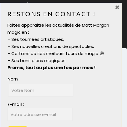
×
06 28 08 70 88
RESTONS EN CONTACT !
infos@mattmorgan.fr
Faites apparaître les actualités de Matt Morgan
Magicien soirée tarif
magicien :
Magicien pour soirée
– Ses tournées artistiques,
Magicien close up lyon
– Ses nouvelles créations de spectacles,
Magicien close-up
– Certains de ses meilleurs tours de magie 🤩
– Ses bons plans magiques.
Promis, tout au plus une fois par mois !
Nom
Nous utilisons des cookies pour vous garantir la
meilleure expérience sur notre site. Si vous
© 2023 Matt Morgan Magicien - Réalisé par
continuez à utiliser ce dernier, nous considérerons
Boostacom
et
Licom Développement
|
E-mail :
que vous acceptez l'utilisation des cookies.
Mentions Légales
|
RGPD
Plus d'info