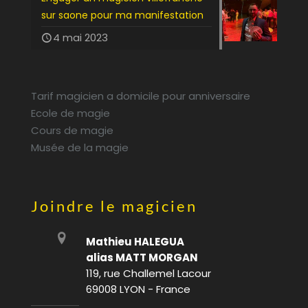
sur saone pour ma manifestation
4 mai 2023
Tarif magicien a domicile pour anniversaire
Ecole de magie
Cours de magie
Musée de la magie
Joindre le magicien
Mathieu HALEGUA
alias MATT MORGAN
119, rue Challemel Lacour
69008 LYON - France