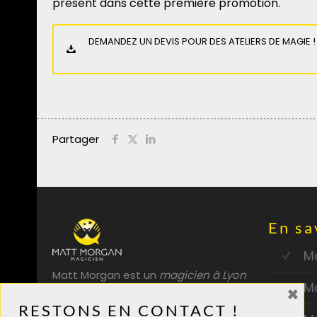
présent dans cette première promotion.
DEMANDEZ UN DEVIS POUR DES ATELIERS DE MAGIE !
Partager
En sa
Ma
Matt Morgan est un
magicien à Lyon
M
×
professionnel. Entreprises,
RESTONS EN CONTACT !
particuliers, spectacle de magie