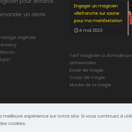
agicien pour enfants
Engager un magicien
villefranche sur saone
emander un devis
pour ma manifestation
4 mai 2023
mariage originale
 Annecy
 Macon
Tarif magicien a domicile po
 Lyon
anniversaire
Ecole de magie
Cours de magie
Musée de la magie
acom
et
Licom Développement
|
Mentions Légales
|
RGPD
 meilleure expérience sur notre site. Si vous continuez à util
des cookies.