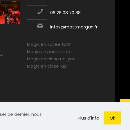
06 28 08 70 88
infos@mattmorgan.fr
Magicien soirée tarif
Magicien pour soirée
ur
Magicien close up lyon
Magicien close-up
iser ce dernier, nous
Plus d'info
Ok