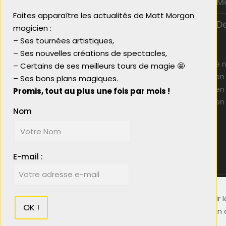
M
enfants, mettez une touche de
Faites apparaître les actualités de Matt Morgan
magie à votre événement !
D
magicien :
– Ses tournées artistiques,
– Ses nouvelles créations de spectacles,
Activité 
– Certains de ses meilleurs tours de magie 🤩
Magicien
Plan du site
– Ses bons plans magiques.
Magicien
Magicien close up mariage
Promis, tout au plus une fois par mois !
Magicien
Animation mariage chic
Nom
Animation mariage originale
Idée animation entreprise
E-mail :
© 2023 Matt Morgan Magicien - Réalisé par
Boost
Nous utilisons des cookies pour vous garantir la
considérerons que vous acceptez l'utilisation 