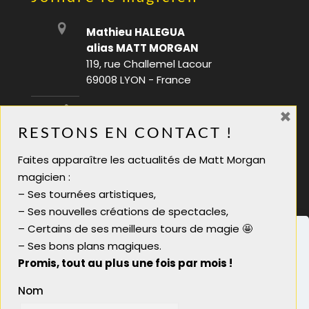
Mathieu HALEGUA
alias MATT MORGAN
119, rue Challemel Lacour
69008 LYON - France
×
06 28 08 70 88
RESTONS EN CONTACT !
infos@mattmorgan.fr
Faites apparaître les actualités de Matt Morgan
Magicien soirée tarif
magicien :
Magicien pour soirée
– Ses tournées artistiques,
Magicien close up lyon
– Ses nouvelles créations de spectacles,
Magicien close-up
– Certains de ses meilleurs tours de magie 🤩
– Ses bons plans magiques.
Promis, tout au plus une fois par mois !
Nom
Nous utilisons des cookies pour vous garantir la