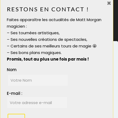
×
06 28 08 70 88
RESTONS EN CONTACT !
infos@mattmorgan.fr
Faites apparaître les actualités de Matt Morgan
Magicien soirée tarif
magicien :
Magicien pour soirée
– Ses tournées artistiques,
Magicien close up lyon
– Ses nouvelles créations de spectacles,
Magicien close-up
– Certains de ses meilleurs tours de magie 🤩
– Ses bons plans magiques.
Promis, tout au plus une fois par mois !
Nom
Nous utilisons des cookies pour vous garantir la
meilleure expérience sur notre site. Si vous
© 2023 Matt Morgan Magicien - Réalisé par
continuez à utiliser ce dernier, nous considérerons
Boostacom
et
Licom Développement
|
E-mail :
que vous acceptez l'utilisation des cookies.
Mentions Légales
|
RGPD
Plus d'info