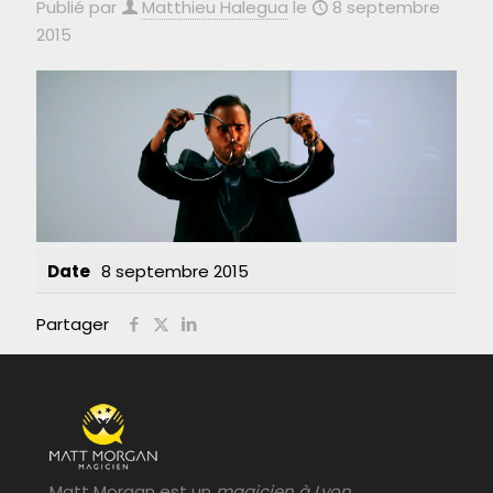
Publié par
Matthieu Halegua
le
8 septembre
2015
Date
8 septembre 2015
Partager
Matt Morgan est un
magicien à Lyon