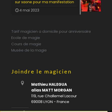
sur saone pour ma manifestation
4 mai 2023
Tarif magicien a domicile pour anniversaire
Ecole de magie
Cours de magie
Musée de la magie
Joindre le magicien
Mathieu HALEGUA
alias MATT MORGAN
119, rue Challemel Lacour
69008 LYON - France