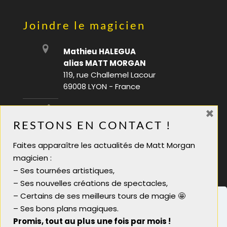
Joindre le magicien
Mathieu HALEGUA
alias MATT MORGAN
119, rue Challemel Lacour
69008 LYON - France
×
06 28 08 70 88
RESTONS EN CONTACT !
infos@mattmorgan.fr
Faites apparaître les actualités de Matt Morgan
Magicien soirée tarif
magicien :
Magicien pour soirée
– Ses tournées artistiques,
Magicien close up lyon
– Ses nouvelles créations de spectacles,
Magicien close-up
– Certains de ses meilleurs tours de magie 🤩
– Ses bons plans magiques.
Promis, tout au plus une fois par mois !