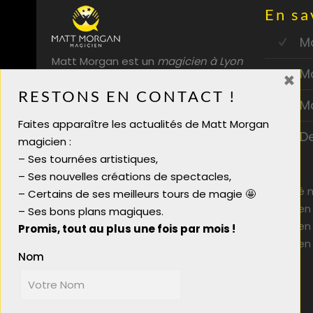
En sa
Ma
Matt Morgan est un
magicien à Lyon
M
×
professionnel. Entreprises,
RESTONS EN CONTACT !
particuliers, spectacle de magie
M
enfants, mettez une touche de
Faites apparaître les actualités de Matt Morgan
magie à votre événement !
D
magicien :
– Ses tournées artistiques,
– Ses nouvelles créations de spectacles,
Activité 
– Certains de ses meilleurs tours de magie 🤩
Magicien
Plan du site
– Ses bons plans magiques.
Magicien
Magicien close up mariage
Promis, tout au plus une fois par mois !
Magicien
Animation mariage chic
Nom
Animation mariage originale
Idée animation entreprise