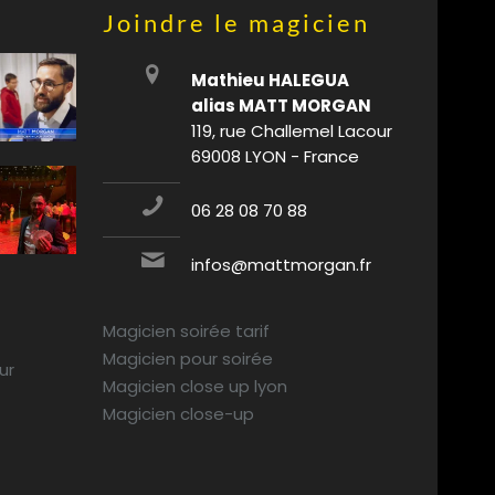
Joindre le magicien
Mathieu HALEGUA
alias MATT MORGAN
119, rue Challemel Lacour
69008 LYON - France
06 28 08 70 88
infos@mattmorgan.fr
Magicien soirée tarif
Magicien pour soirée
ur
Magicien close up lyon
Magicien close-up